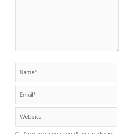
Name*
Email*
Website