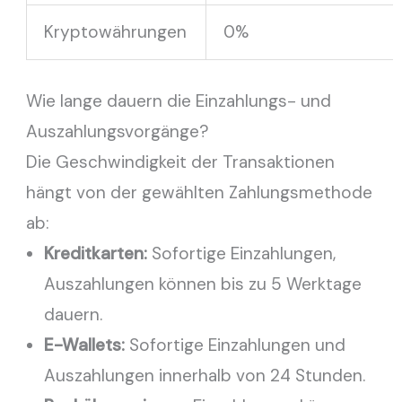
Kryptowährungen
0%
Wie lange dauern die Einzahlungs- und
Auszahlungsvorgänge?
Die Geschwindigkeit der Transaktionen
hängt von der gewählten Zahlungsmethode
ab:
Kreditkarten:
Sofortige Einzahlungen,
Auszahlungen können bis zu 5 Werktage
dauern.
E-Wallets:
Sofortige Einzahlungen und
Auszahlungen innerhalb von 24 Stunden.