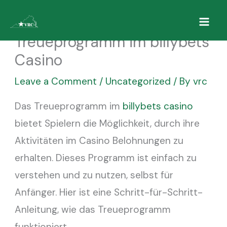
Skip
So funktioniert das
to
Treueprogramm im billybets
content
Casino
Leave a Comment
/
Uncategorized
/ By
vrc
Das Treueprogramm im
billybets casino
bietet Spielern die Möglichkeit, durch ihre
Aktivitäten im Casino Belohnungen zu
erhalten. Dieses Programm ist einfach zu
verstehen und zu nutzen, selbst für
Anfänger. Hier ist eine Schritt-für-Schritt-
Anleitung, wie das Treueprogramm
funktioniert.