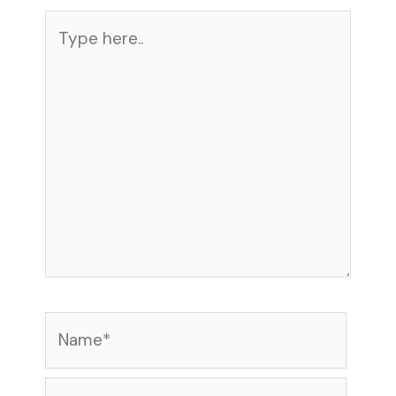
Type
here..
Name*
Email*