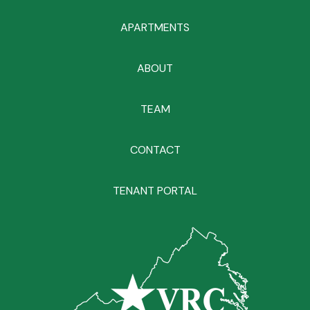
APARTMENTS
ABOUT
TEAM
CONTACT
TENANT PORTAL