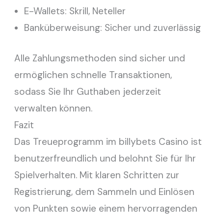
E-Wallets: Skrill, Neteller
Banküberweisung: Sicher und zuverlässig
Alle Zahlungsmethoden sind sicher und
ermöglichen schnelle Transaktionen,
sodass Sie Ihr Guthaben jederzeit
verwalten können.
Fazit
Das Treueprogramm im billybets Casino ist
benutzerfreundlich und belohnt Sie für Ihr
Spielverhalten. Mit klaren Schritten zur
Registrierung, dem Sammeln und Einlösen
von Punkten sowie einem hervorragenden