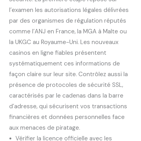
l’examen les autorisations légales délivrées
par des organismes de régulation réputés
comme l’ANJ en France, la MGA à Malte ou
la UKGC au Royaume-Uni. Les nouveaux
casinos en ligne fiables présentent
systématiquement ces informations de
façon claire sur leur site. Contrôlez aussi la
présence de protocoles de sécurité SSL,
caractérisés par le cadenas dans la barre
d’adresse, qui sécurisent vos transactions
financières et données personnelles face
aux menaces de piratage.
Vérifier la licence officielle avec les