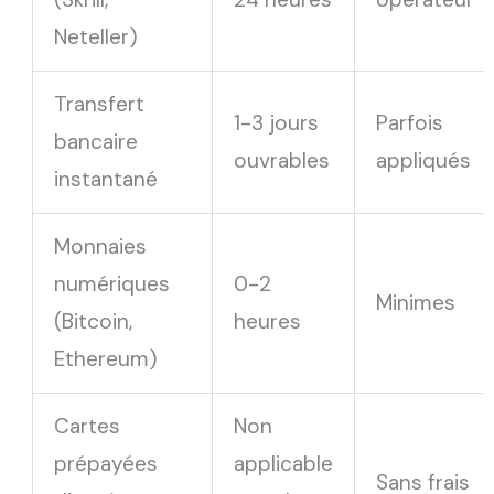
Neteller)
Transfert
1-3 jours
Parfois
bancaire
ouvrables
appliqués
instantané
Monnaies
numériques
0-2
Minimes
(Bitcoin,
heures
Ethereum)
Cartes
Non
prépayées
applicable
Sans frais