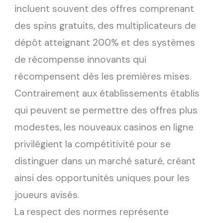
incluent souvent des offres comprenant
des spins gratuits, des multiplicateurs de
dépôt atteignant 200% et des systèmes
de récompense innovants qui
récompensent dès les premières mises.
Contrairement aux établissements établis
qui peuvent se permettre des offres plus
modestes, les nouveaux casinos en ligne
privilégient la compétitivité pour se
distinguer dans un marché saturé, créant
ainsi des opportunités uniques pour les
joueurs avisés.
La respect des normes représente