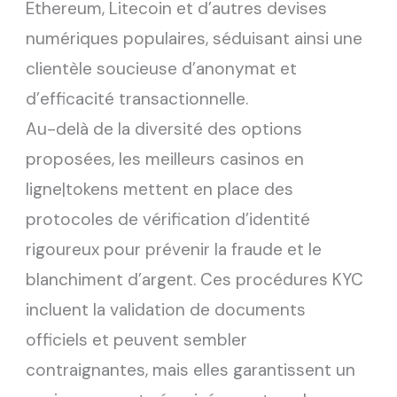
Ethereum, Litecoin et d’autres devises
numériques populaires, séduisant ainsi une
clientèle soucieuse d’anonymat et
d’efficacité transactionnelle.
Au-delà de la diversité des options
proposées, les meilleurs casinos en
ligne|tokens mettent en place des
protocoles de vérification d’identité
rigoureux pour prévenir la fraude et le
blanchiment d’argent. Ces procédures KYC
incluent la validation de documents
officiels et peuvent sembler
contraignantes, mais elles garantissent un