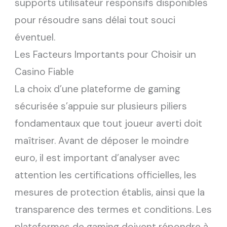
supports utilisateur responsifs disponibles
pour résoudre sans délai tout souci
éventuel.
Les Facteurs Importants pour Choisir un
Casino Fiable
La choix d’une plateforme de gaming
sécurisée s’appuie sur plusieurs piliers
fondamentaux que tout joueur averti doit
maîtriser. Avant de déposer le moindre
euro, il est important d’analyser avec
attention les certifications officielles, les
mesures de protection établis, ainsi que la
transparence des termes et conditions. Les
plateformes de gaming doivent répondre à