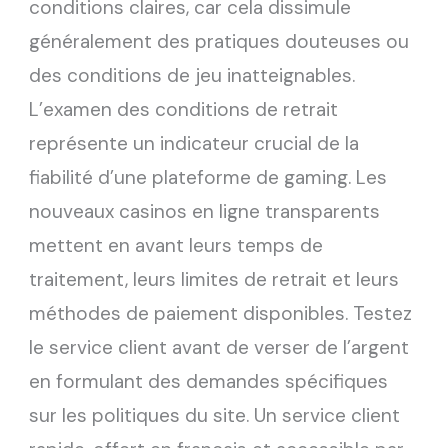
conditions claires, car cela dissimule
généralement des pratiques douteuses ou
des conditions de jeu inatteignables.
L’examen des conditions de retrait
représente un indicateur crucial de la
fiabilité d’une plateforme de gaming. Les
nouveaux casinos en ligne transparents
mettent en avant leurs temps de
traitement, leurs limites de retrait et leurs
méthodes de paiement disponibles. Testez
le service client avant de verser de l’argent
en formulant des demandes spécifiques
sur les politiques du site. Un service client