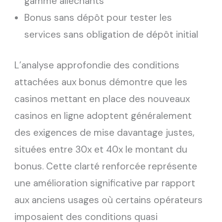
gamme alléchants
Bonus sans dépôt pour tester les
services sans obligation de dépôt initial
L’analyse approfondie des conditions
attachées aux bonus démontre que les
casinos mettant en place des nouveaux
casinos en ligne adoptent généralement
des exigences de mise davantage justes,
situées entre 30x et 40x le montant du
bonus. Cette clarté renforcée représente
une amélioration significative par rapport
aux anciens usages où certains opérateurs
imposaient des conditions quasi