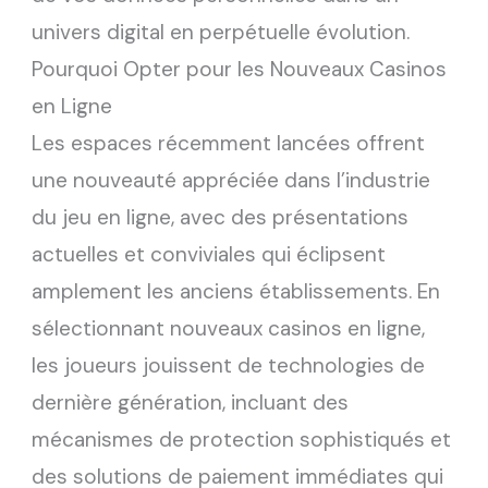
univers digital en perpétuelle évolution.
Pourquoi Opter pour les Nouveaux Casinos
en Ligne
Les espaces récemment lancées offrent
une nouveauté appréciée dans l’industrie
du jeu en ligne, avec des présentations
actuelles et conviviales qui éclipsent
amplement les anciens établissements. En
sélectionnant nouveaux casinos en ligne,
les joueurs jouissent de technologies de
dernière génération, incluant des
mécanismes de protection sophistiqués et
des solutions de paiement immédiates qui