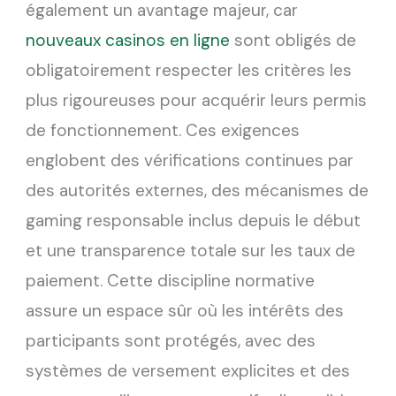
également un avantage majeur, car
nouveaux casinos en ligne
sont obligés de
obligatoirement respecter les critères les
plus rigoureuses pour acquérir leurs permis
de fonctionnement. Ces exigences
englobent des vérifications continues par
des autorités externes, des mécanismes de
gaming responsable inclus depuis le début
et une transparence totale sur les taux de
paiement. Cette discipline normative
assure un espace sûr où les intérêts des
participants sont protégés, avec des
systèmes de versement explicites et des