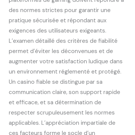
des normes strictes pour garantir une
pratique sécurisée et répondant aux
exigences des utilisateurs exigeants.
L’examen détaillé des critères de fiabilité
permet d’éviter les déconvenues et de
augmenter votre satisfaction ludique dans
un environnement réglementé et protégé.
Un casino fiable se distingue par sa
communication claire, son support rapide
et efficace, et sa détermination de
respecter scrupuleusement les normes
applicables. L’appréciation impartiale de
ces facteurs forme le socle d’un