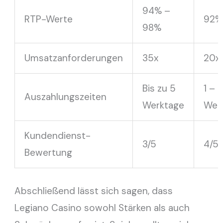
94% –
RTP-Werte
92%
98%
Umsatzanforderungen
35x
20x
Bis zu 5
1 – 
Auszahlungszeiten
Werktage
Wer
Kundendienst-
3/5
4/5
Bewertung
Abschließend lässt sich sagen, dass
Legiano Casino sowohl Stärken als auch