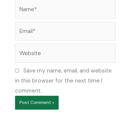
Name*
Email*
Website
Save my name, email, and website
in this browser for the next time I
comment.