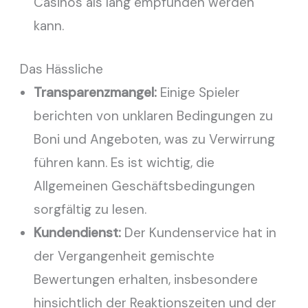
Casinos als lang empfunden werden
kann.
Das Hässliche
Transparenzmangel:
Einige Spieler
berichten von unklaren Bedingungen zu
Boni und Angeboten, was zu Verwirrung
führen kann. Es ist wichtig, die
Allgemeinen Geschäftsbedingungen
sorgfältig zu lesen.
Kundendienst:
Der Kundenservice hat in
der Vergangenheit gemischte
Bewertungen erhalten, insbesondere
hinsichtlich der Reaktionszeiten und der