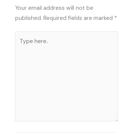
Your email address will not be
published.
Required fields are marked
*
Type
here..