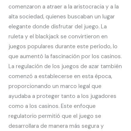
comenzaron a atraer a la aristocracia y a la
alta sociedad, quienes buscaban un lugar
elegante donde disfrutar del juego. La
ruleta y el blackjack se convirtieron en
juegos populares durante este período, lo
que aumentó la fascinación por los casinos.
La regulación de los juegos de azar también
comenzó a establecerse en esta época,
proporcionando un marco legal que
ayudaba a proteger tanto a los jugadores
como a los casinos. Este enfoque
regulatorio permitió que el juego se
desarrollara de manera más segura y