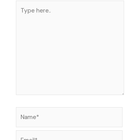
Type
here..
Name*
Email*