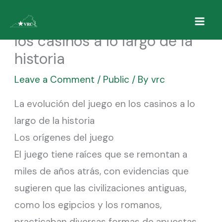
Skip
La evolución del juego en
to
los casinos a lo largo de la
content
historia
Leave a Comment
/
Public
/ By
vrc
La evolución del juego en los casinos a lo
largo de la historia
Los orígenes del juego
El juego tiene raíces que se remontan a
miles de años atrás, con evidencias que
sugieren que las civilizaciones antiguas,
como los egipcios y los romanos,
practicaban diversas formas de apuestas.