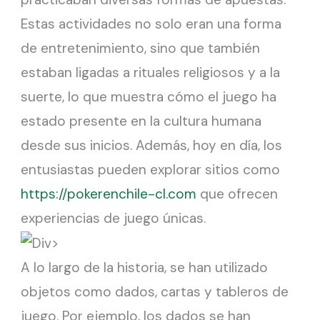
Estas actividades no solo eran una forma
de entretenimiento, sino que también
estaban ligadas a rituales religiosos y a la
suerte, lo que muestra cómo el juego ha
estado presente en la cultura humana
desde sus inicios. Además, hoy en día, los
entusiastas pueden explorar sitios como
https://pokerenchile-cl.com
que ofrecen
experiencias de juego únicas.
A lo largo de la historia, se han utilizado
objetos como dados, cartas y tableros de
juego. Por ejemplo, los dados se han