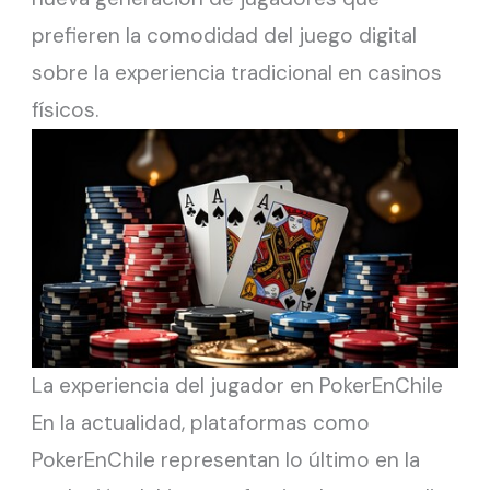
prefieren la comodidad del juego digital
sobre la experiencia tradicional en casinos
físicos.
La experiencia del jugador en PokerEnChile
En la actualidad, plataformas como
PokerEnChile representan lo último en la