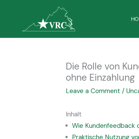
Skip
to
HO
content
Die Rolle von Ku
ohne Einzahlung
Leave a Comment
/
Unc
Inhalt
Wie Kundenfeedback di
Praktische Nutzung vo