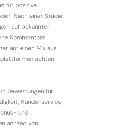
n für positive
en. Nach einer Studie
ngen auf bekannten
ltene Kommentare,
aher auf einen Mix aus
plattformen achten.
 in Bewertungen für
digkeit, Kundenservice,
 Bonus- und
ien anhand von