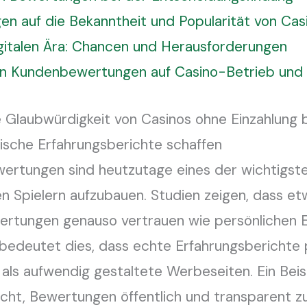
en auf die Bekanntheit und Popularität von Cas
gitalen Ära: Chancen und Herausforderungen
von Kundenbewertungen auf Casino-Betrieb und 
Glaubwürdigkeit von Casinos ohne Einzahlung b
ische Erfahrungsberichte schaffen
rtungen sind heutzutage eines der wichtigst
en Spielern aufzubauen. Studien zeigen, dass e
rtungen genauso vertrauen wie persönlichen 
 bedeutet dies, dass echte Erfahrungsberichte
ls aufwendig gestaltete Werbeseiten. Ein Beisp
licht, Bewertungen öffentlich und transparent zu