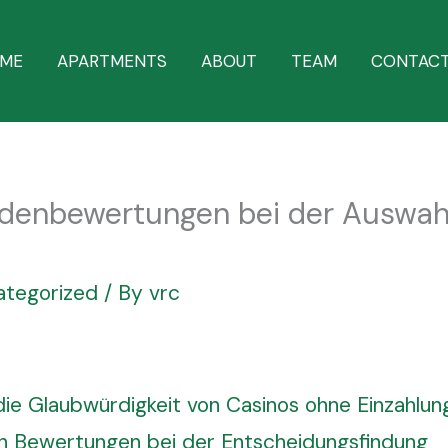
ME
APARTMENTS
ABOUT
TEAM
CONTAC
ndenbewertungen bei der Auswah
ategorized
/ By
vrc
e Glaubwürdigkeit von Casinos ohne Einzahlung
n Bewertungen bei der Entscheidungsfindung