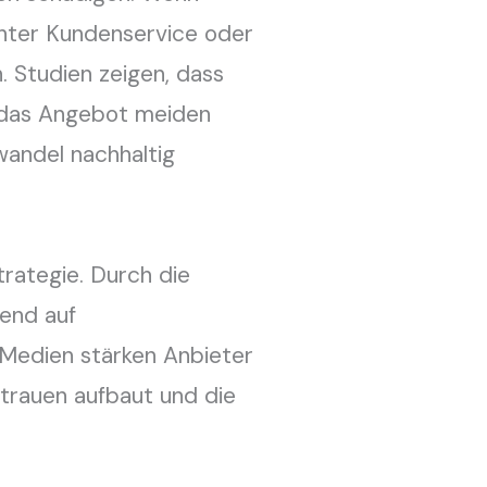
chter Kundenservice oder
. Studien zeigen, dass
e das Angebot meiden
wandel nachhaltig
rategie. Durch die
end auf
 Medien stärken Anbieter
trauen aufbaut und die