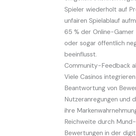
Spieler wiederholt auf 
unfairen Spielablauf auf
65 % der Online-Gamer e
oder sogar öffentlich n
beeinflusst.
Community-Feedback als
Viele Casinos integriere
Beantwortung von Bewer
Nutzeranregungen und da
ihre Markenwahrnehmung.
Reichweite durch Mund
Bewertungen in der digi