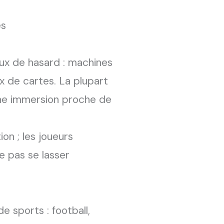
es
eux de hasard : machines
ux de cartes. La plupart
une immersion proche de
ion ; les joueurs
e pas se lasser
e sports : football,