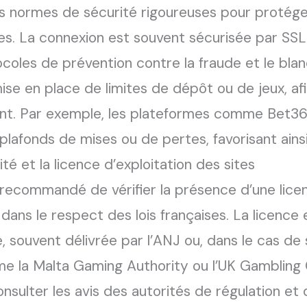
 normes de sécurité rigoureuses pour protége
res. La connexion est souvent sécurisée par SS
ocoles de prévention contre la fraude et le bla
mise en place de limites de dépôt ou de jeux, afi
nt. Par exemple, les plateformes comme Bet3
 plafonds de mises ou de pertes, favorisant ains
ité et la licence d’exploitation des sites
t recommandé de vérifier la présence d’une licenc
dans le respect des lois françaises. La licence
, souvent délivrée par l’ANJ ou, dans le cas de 
e la Malta Gaming Authority ou l’UK Gambling
onsulter les avis des autorités de régulation e