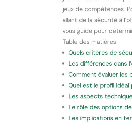
jeux de compétences. Pour
allant de la sécurité à l’
vous guide pour détermi
Table des matières
Quels critères de sécur
Les différences dans l
Comment évaluer les b
Quel est le profil idé
Les aspects technique
Le rôle des options de
Les implications en te