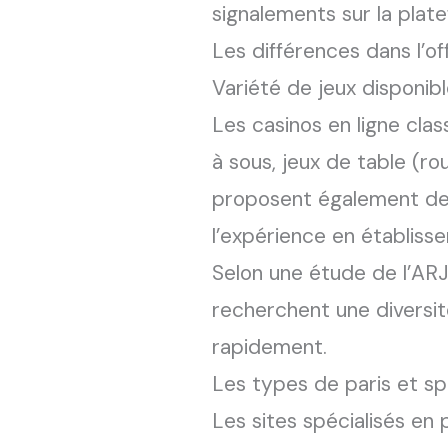
signalements sur la plat
Les différences dans l’of
Variété de jeux disponibl
Les casinos en ligne cla
à sous, jeux de table (ro
proposent également des
l’expérience en établiss
Selon une étude de l’ARJE
recherchent une diversit
rapidement.
Les types de paris et sp
Les sites spécialisés en 