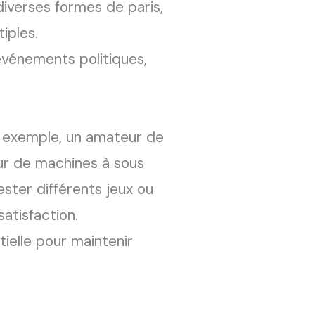
 diverses formes de paris,
iples.
 événements politiques,
ar exemple, un amateur de
ueur de machines à sous
ester différents jeux ou
satisfaction.
tielle pour maintenir