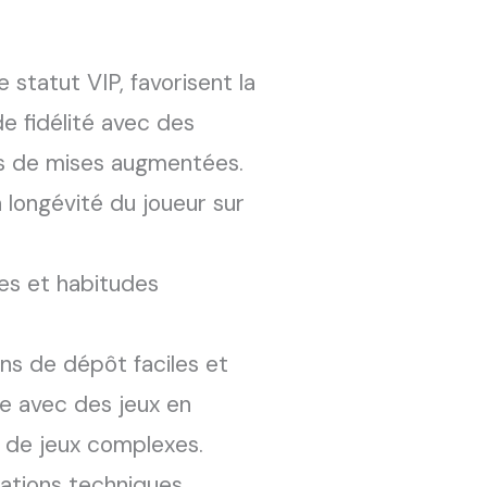
statut VIP, favorisent la
e fidélité avec des
es de mises augmentées.
 longévité du joueur sur
tes et habitudes
ons de dépôt faciles et
ue avec des jeux en
 de jeux complexes.
ations techniques.