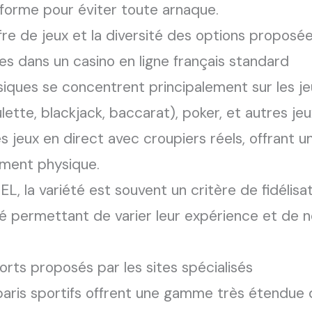
eforme pour éviter toute arnaque.
fre de jeux et la diversité des options proposé
es dans un casino en ligne français standard
ssiques se concentrent principalement sur les j
ulette, blackjack, baccarat), poker, et autres je
 jeux en direct avec croupiers réels, offrant 
ement physique.
L, la variété est souvent un critère de fidélisat
é permettant de varier leur expérience et de n
orts proposés par les sites spécialisés
paris sportifs offrent une gamme très étendue d