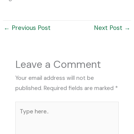
←
Previous Post
Next Post
→
Leave a Comment
Your email address will not be
published.
Required fields are marked
*
Type
here..