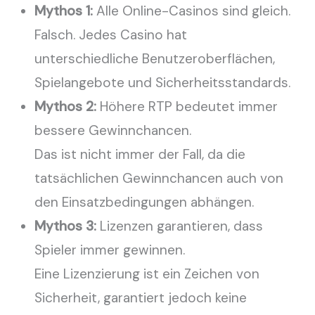
Mythos 1:
Alle Online-Casinos sind gleich.
Falsch. Jedes Casino hat
unterschiedliche Benutzeroberflächen,
Spielangebote und Sicherheitsstandards.
Mythos 2:
Höhere RTP bedeutet immer
bessere Gewinnchancen.
Das ist nicht immer der Fall, da die
tatsächlichen Gewinnchancen auch von
den Einsatzbedingungen abhängen.
Mythos 3:
Lizenzen garantieren, dass
Spieler immer gewinnen.
Eine Lizenzierung ist ein Zeichen von
Sicherheit, garantiert jedoch keine