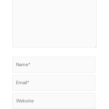
Name*
Email*
Website