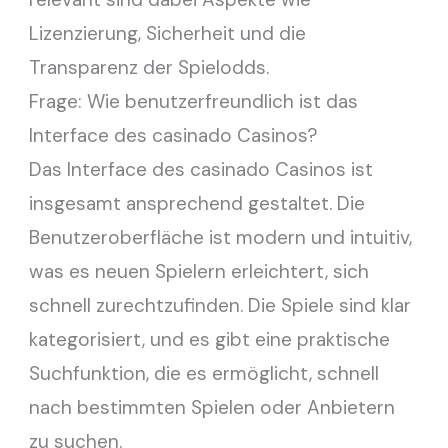
Lizenzierung, Sicherheit und die
Transparenz der Spielodds.
Frage: Wie benutzerfreundlich ist das
Interface des casinado Casinos?
Das Interface des casinado Casinos ist
insgesamt ansprechend gestaltet. Die
Benutzeroberfläche ist modern und intuitiv,
was es neuen Spielern erleichtert, sich
schnell zurechtzufinden. Die Spiele sind klar
kategorisiert, und es gibt eine praktische
Suchfunktion, die es ermöglicht, schnell
nach bestimmten Spielen oder Anbietern
zu suchen.