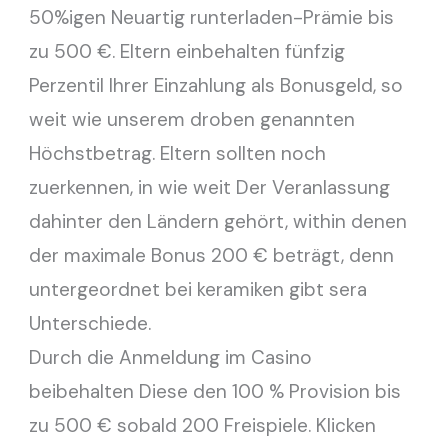
50%igen Neuartig runterladen-Prämie bis
zu 500 €. Eltern einbehalten fünfzig
Perzentil Ihrer Einzahlung als Bonusgeld, so
weit wie unserem droben genannten
Höchstbetrag. Eltern sollten noch
zuerkennen, in wie weit Der Veranlassung
dahinter den Ländern gehört, within denen
der maximale Bonus 200 € beträgt, denn
untergeordnet bei keramiken gibt sera
Unterschiede.
Durch die Anmeldung im Casino
beibehalten Diese den 100 % Provision bis
zu 500 € sobald 200 Freispiele. Klicken