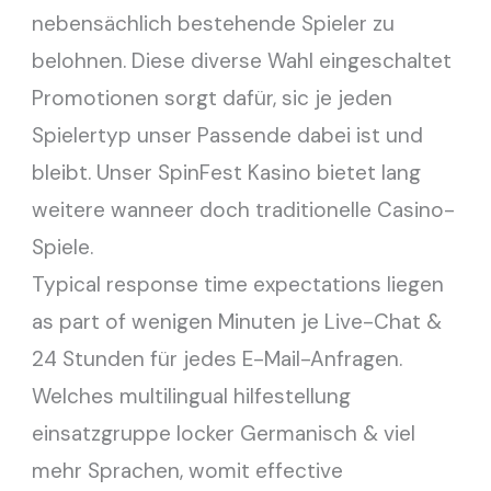
nebensächlich bestehende Spieler zu
belohnen. Diese diverse Wahl eingeschaltet
Promotionen sorgt dafür, sic je jeden
Spielertyp unser Passende dabei ist und
bleibt. Unser SpinFest Kasino bietet lang
weitere wanneer doch traditionelle Casino-
Spiele.
Typical response time expectations liegen
as part of wenigen Minuten je Live-Chat &
24 Stunden für jedes E-Mail-Anfragen.
Welches multilingual hilfestellung
einsatzgruppe locker Germanisch & viel
mehr Sprachen, womit effective