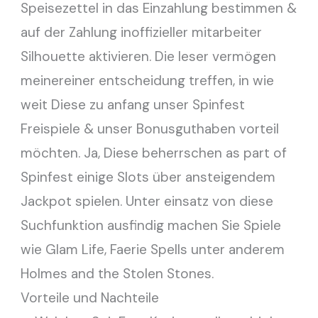
Speisezettel in das Einzahlung bestimmen &
auf der Zahlung inoffizieller mitarbeiter
Silhouette aktivieren. Die leser vermögen
meinereiner entscheidung treffen, in wie
weit Diese zu anfang unser Spinfest
Freispiele & unser Bonusguthaben vorteil
möchten. Ja, Diese beherrschen as part of
Spinfest einige Slots über ansteigendem
Jackpot spielen. Unter einsatz von diese
Suchfunktion ausfindig machen Sie Spiele
wie Glam Life, Faerie Spells unter anderem
Holmes and the Stolen Stones.
Vorteile und Nachteile