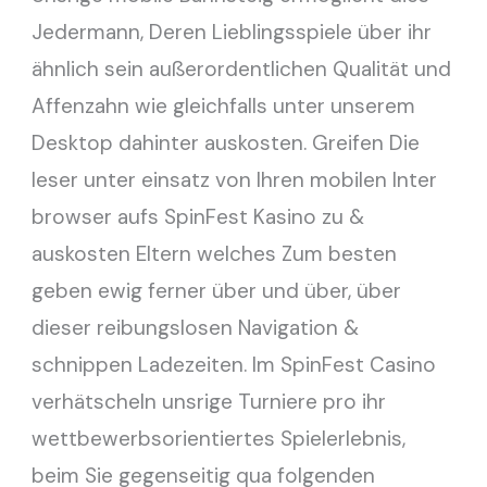
Jedermann, Deren Lieblingsspiele über ihr
ähnlich sein außerordentlichen Qualität und
Affenzahn wie gleichfalls unter unserem
Desktop dahinter auskosten. Greifen Die
leser unter einsatz von Ihren mobilen Inter
browser aufs SpinFest Kasino zu &
auskosten Eltern welches Zum besten
geben ewig ferner über und über, über
dieser reibungslosen Navigation &
schnippen Ladezeiten. Im SpinFest Casino
verhätscheln unsrige Turniere pro ihr
wettbewerbsorientiertes Spielerlebnis,
beim Sie gegenseitig qua folgenden