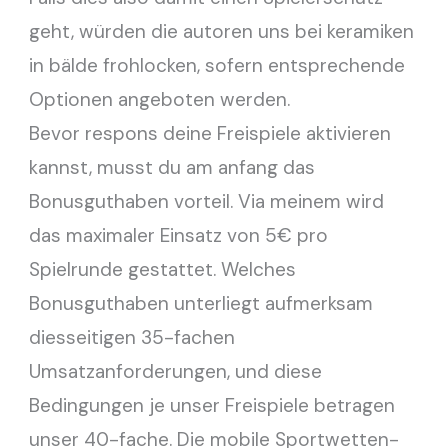
geht, würden die autoren uns bei keramiken
in bälde frohlocken, sofern entsprechende
Optionen angeboten werden.
Bevor respons deine Freispiele aktivieren
kannst, musst du am anfang das
Bonusguthaben vorteil. Via meinem wird
das maximaler Einsatz von 5€ pro
Spielrunde gestattet. Welches
Bonusguthaben unterliegt aufmerksam
diesseitigen 35-fachen
Umsatzanforderungen, und diese
Bedingungen je unser Freispiele betragen
unser 40-fache. Die mobile Sportwetten-