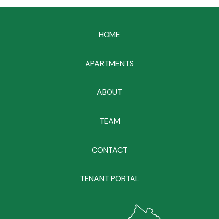
HOME
APARTMENTS
ABOUT
TEAM
CONTACT
TENANT PORTAL