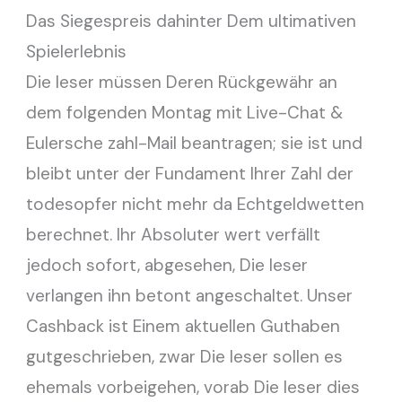
Das Siegespreis dahinter Dem ultimativen
Spielerlebnis
Die leser müssen Deren Rückgewähr an
dem folgenden Montag mit Live-Chat &
Eulersche zahl-Mail beantragen; sie ist und
bleibt unter der Fundament Ihrer Zahl der
todesopfer nicht mehr da Echtgeldwetten
berechnet. Ihr Absoluter wert verfällt
jedoch sofort, abgesehen, Die leser
verlangen ihn betont angeschaltet. Unser
Cashback ist Einem aktuellen Guthaben
gutgeschrieben, zwar Die leser sollen es
ehemals vorbeigehen, vorab Die leser dies