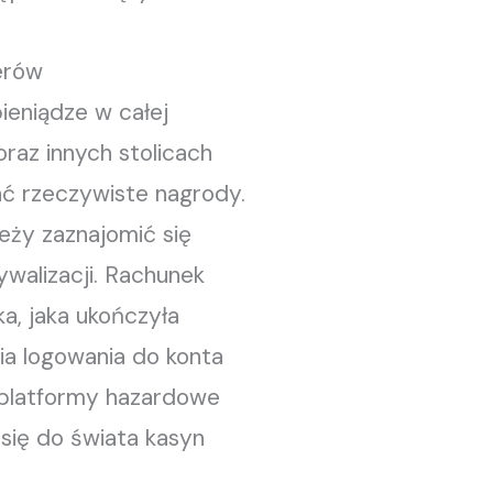
erów
ieniądze w całej
oraz innych stolicach
ć rzeczywiste nagrody.
eży zaznajomić się
walizacji. Rachunek
a, jaka ukończyła
ia logowania do konta
z platformy hazardowe
się do świata kasyn