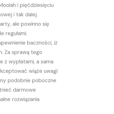
oolah i pięćdziesięciu
wej i tak dalej.
rty, ale powinno się
e regułami.
upewnienie baczności, iż
m. Za sprawą tego
e z wypłatami, a sama
aakceptować wiąże uwagi
iamy podobnie poboczne
istnieć darmowe
alne rozwiązania