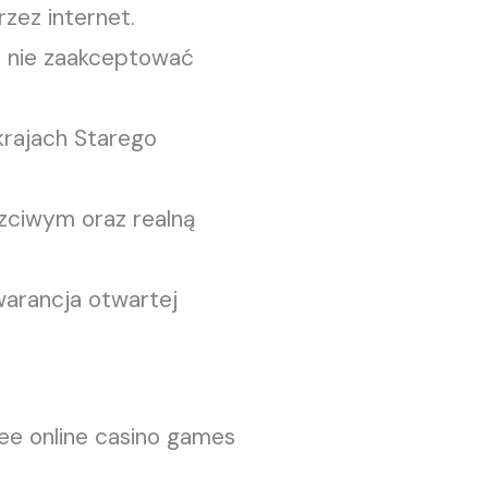
zez internet.
ć, nie zaakceptować
 krajach Starego
czciwym oraz realną
warancja otwartej