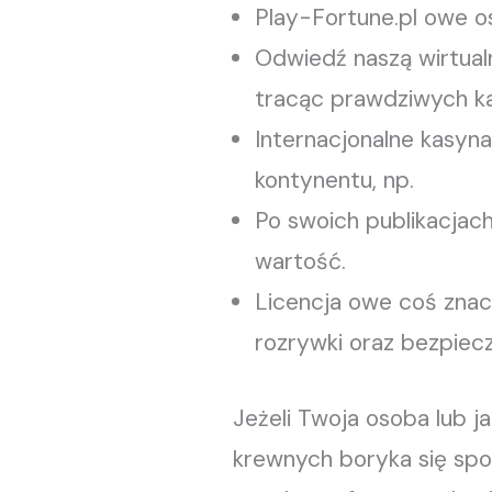
Play-Fortune.pl owe o
Odwiedź naszą wirtualn
tracąc prawdziwych k
Internacjonalne kasyna
kontynentu, np.
Po swoich publikacjach
wartość.
Licencja owe coś znacz
rozrywki oraz bezpiec
Jeżeli Twoja osoba lub 
krewnych boryka się spo