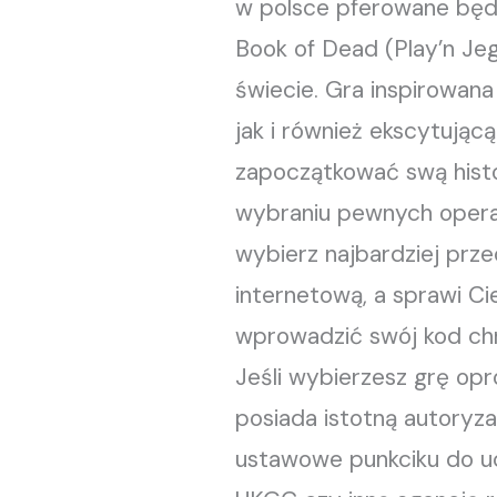
w polsce pferowane będą
Book of Dead (Play’n Je
świecie. Gra inspirowan
jak i również ekscytując
zapoczątkować swą histor
wybraniu pewnych operat
wybierz najbardziej prze
internetową, a sprawi Ci
wprowadzić swój kod chro
Jeśli wybierzesz grę op
posiada istotną autoryz
ustawowe punkciku do uc