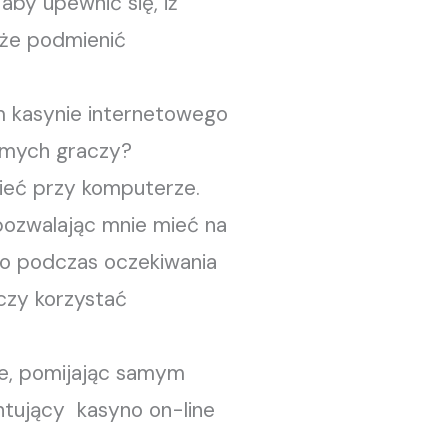
aby upewnić się, iż
oże podmienić
m kasynie internetowego
zimych graczy?
zieć przy komputerze.
pozwalając mnie mieć na
lbo podczas oczekiwania
czy korzystać
ce, pomijając samym
entujący kasyno on-line