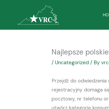
Skip
to
HO
content
Najlepsze polski
/
Uncategorized
/ By
vrc
Przejdź do odwiedzenia st
rejestracyjny domaga si
pocztowy, nr telefonu or
utwórz kategorię konsum