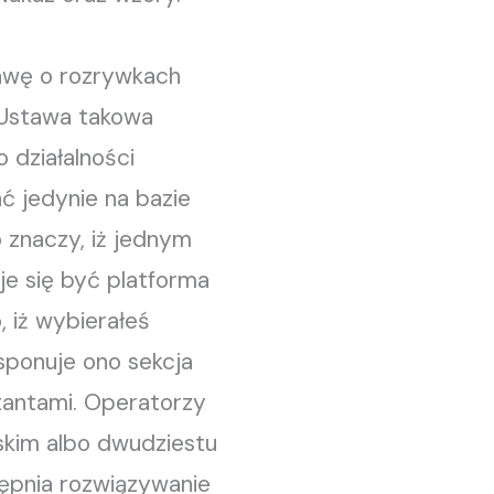
awę o rozrywkach
 Ustawa takowa
 działalności
ć jedynie na bazie
 znaczy, iż jednym
je się być platforma
 iż wybierałeś
sponuje ono sekcja
tantami. Operatorzy
lskim albo dwudziestu
tępnia rozwiązywanie