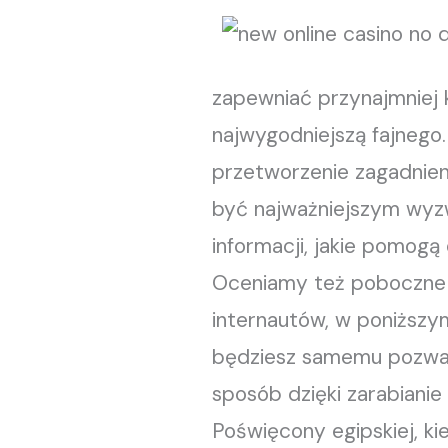
zapewniać przynajmniej 
najwygodniejszą fajnego.
przetworzenie zagadnien
być najważniejszym wyzw
informacji, jakie pomog
Oceniamy też poboczne of
internautów, w poniższym
będziesz samemu pozwala
sposób dzięki zarabianie 
Poświęcony egipskiej, ki