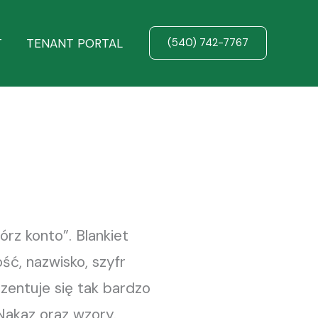
T
TENANT PORTAL
(540) 742-7767
órz konto”. Blankiet
ć, nazwisko, szyfr
zentuje się tak bardzo
Nakaz oraz wzory.