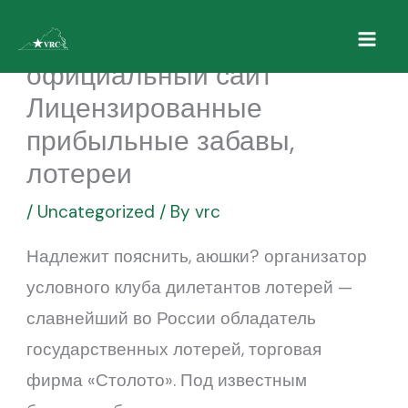
Skip
Игра авиаклуб
to
официальный сайт
content
Лицензированные
прибыльные забавы,
лотереи
/
Uncategorized
/ By
vrc
Надлежит пояснить, аюшки? организатор
условного клуба дилетантов лотерей —
славнейший во России обладатель
государственных лотерей, торговая
фирма «Столото». Под известным