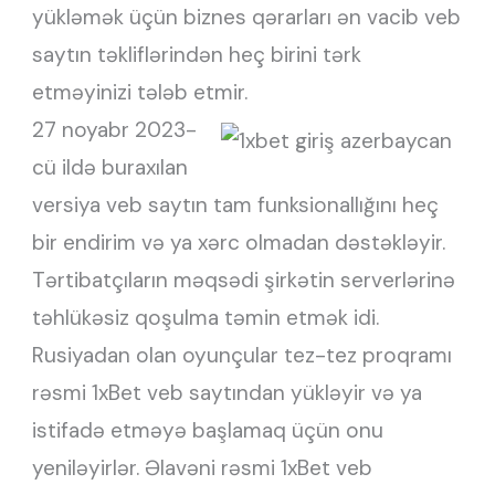
yükləmək üçün biznes qərarları ən vacib veb
saytın təkliflərindən heç birini tərk
etməyinizi tələb etmir.
27 noyabr 2023-
cü ildə buraxılan
versiya veb saytın tam funksionallığını heç
bir endirim və ya xərc olmadan dəstəkləyir.
Tərtibatçıların məqsədi şirkətin serverlərinə
təhlükəsiz qoşulma təmin etmək idi.
Rusiyadan olan oyunçular tez-tez proqramı
rəsmi 1xBet veb saytından yükləyir və ya
istifadə etməyə başlamaq üçün onu
yeniləyirlər. Əlavəni rəsmi 1xBet veb