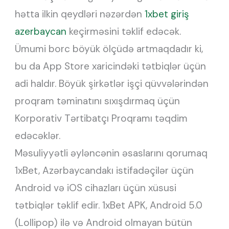
hətta ilkin qeydləri nəzərdən
1xbet giriş
azerbaycan
keçirməsini təklif edəcək.
Ümumi borc böyük ölçüdə artmaqdadır ki,
bu da App Store xaricindəki tətbiqlər üçün
adi haldır. Böyük şirkətlər işçi qüvvələrindən
proqram təminatını sıxışdırmaq üçün
Korporativ Tərtibatçı Proqramı təqdim
edəcəklər.
Məsuliyyətli əyləncənin əsaslarını qorumaq
1xBet, Azərbaycandakı istifadəçilər üçün
Android və iOS cihazları üçün xüsusi
tətbiqlər təklif edir. 1xBet APK, Android 5.0
(Lollipop) ilə və Android olmayan bütün