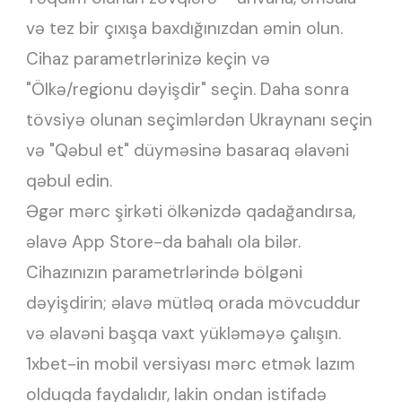
və tez bir çıxışa baxdığınızdan əmin olun.
Cihaz parametrlərinizə keçin və
"Ölkə/regionu dəyişdir" seçin. Daha sonra
tövsiyə olunan seçimlərdən Ukraynanı seçin
və "Qəbul et" düyməsinə basaraq əlavəni
qəbul edin.
Əgər mərc şirkəti ölkənizdə qadağandırsa,
əlavə App Store-da bahalı ola bilər.
Cihazınızın parametrlərində bölgəni
dəyişdirin; əlavə mütləq orada mövcuddur
və əlavəni başqa vaxt yükləməyə çalışın.
1xbet-in mobil versiyası mərc etmək lazım
olduqda faydalıdır, lakin ondan istifadə