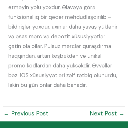
etməyin yolu yoxdur. Əlavəyə görə
funksionallıq bir qədər məhdudlaşdırılıb –
bildirişlər yoxdur, axınlar daha yavaş yüklənir
və əsas mərc və depozit xüsusiyyətləri
çətin ola bilər. Pulsuz mərclər quraşdırma
haqqından, artan keşbekdən və unikal
promo kodlardan daha yüksəkdir. Əvvəllər
bəzi iOS xüsusiyyətləri zəif tətbiq olunurdu,
lakin bu gün onlar daha bahadır.
←
Previous Post
Next Post
→