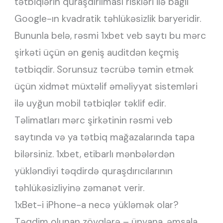
tətbiqlərin quraşdırılması riskləri ilə bağlı
Google-ın kvadratik təhlükəsizlik baryeridir.
Bununla belə, rəsmi 1xbet veb saytı bu mərc
şirkəti üçün ən geniş auditdən keçmiş
tətbiqdir. Sorunsuz təcrübə təmin etmək
üçün xidmət müxtəlif əməliyyat sistemləri
ilə uyğun mobil tətbiqlər təklif edir.
Təlimatları mərc şirkətinin rəsmi veb
saytında və ya tətbiq mağazalarında tapa
bilərsiniz. 1xbet, etibarlı mənbələrdən
yükləndiyi təqdirdə quraşdırıcılarının
təhlükəsizliyinə zəmanət verir.
1xBet-i iPhone-a necə yükləmək olar?
Təqdim olunan zövqlərə – ünvana, əmsala