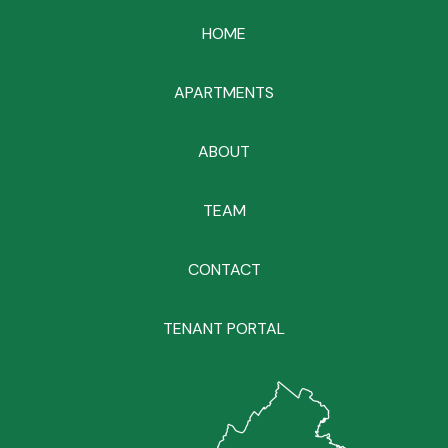
HOME
APARTMENTS
ABOUT
TEAM
CONTACT
TENANT PORTAL