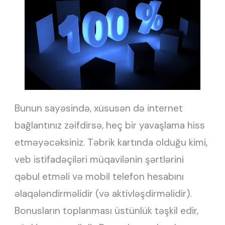
Bunun sayəsində, xüsusən də internet
bağlantınız zəifdirsə, heç bir yavaşlama hiss
etməyəcəksiniz. Təbrik kartında olduğu kimi,
veb istifadəçiləri müqavilənin şərtlərini
qəbul etməli və mobil telefon hesabını
əlaqələndirməlidir (və aktivləşdirməlidir).
Bonusların toplanması üstünlük təşkil edir,