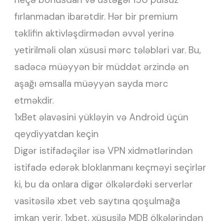
fırlanmadan ibarətdir. Hər bir premium
təklifin aktivləşdirmədən əvvəl yerinə
yetirilməli olan xüsusi mərc tələbləri var.
Bu,
sadəcə müəyyən bir müddət ərzində ən
aşağı əmsalla müəyyən sayda mərc
etməkdir.
1xBet əlavəsini yükləyin və Android üçün
qeydiyyatdan keçin
Digər istifadəçilər isə VPN xidmətlərindən
istifadə edərək bloklanmanı keçməyi seçirlər
ki, bu da onlara digər ölkələrdəki serverlər
vasitəsilə xbet veb saytına qoşulmağa
imkan verir. 1xbet, xüsusilə MDB ölkələrindən